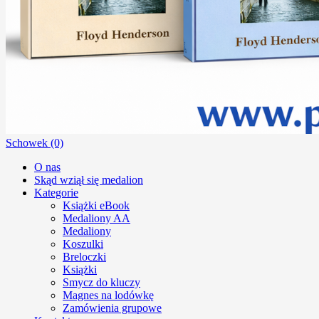
Schowek (0)
O nas
Skąd wziął się medalion
Kategorie
Książki eBook
Medaliony AA
Medaliony
Koszulki
Breloczki
Książki
Smycz do kluczy
Magnes na lodówkę
Zamówienia grupowe