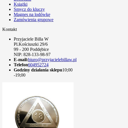
Książki
Smycz do kluczy
Magnes na lodówkę
Zamówienia grupowe
Kontakt
Przyjaciele Billa W
Pl.Kościuszki 29/6
99 - 200 Poddębice
NIP: 828-133-98-97
E-mail:
biuro@przyjacielebillaw.pl
Telefon
604952724
Godziny działania sklepu
10;00
-19;00