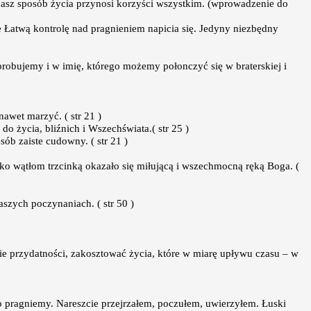
nasz sposób życia przynosi korzyści wszystkim. (wprowadzenie do
e Łatwą kontrolę nad pragnieniem napicia się. Jedyny niezbędny
robujemy i w imię, którego możemy połonczyć się w braterskiej i
nawet marzyć. ( str 21 )
o życia, bliźnich i Wszechświata.( str 25 )
ób zaiste cudowny. ( str 21 )
lko wątłom trzcinką okazało się miłującą i wszechmocną ręką Boga. (
aszych poczynaniach. ( str 50 )
e przydatności, zakosztować życia, które w miarę upływu czasu – w
go pragniemy. Nareszcie przejrzałem, poczułem, uwierzyłem. Łuski