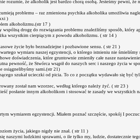
 rozumie, że alkoholik jest bardzo chorą osobą. Jesteśmy pewni, że 
 rozumieją problemu – raz zmieniona psychika alkoholika umożliwia nagl
xxi )
blem alkoholizmu.(str 17 )
y wspólną drogę do rozwiązania problemu znależliśmy sposób, który ap
iążka wszystkim cierpiącym z powodu alkoholizmu. ( str 14 )
asowe życie było beznadziejne i pozbawione sensu. ( str 21 )
wartego wymiaru naszej egzystencji, o którego istnieniu nie śmieliśmy 
howe doświadczenia, które gruntownie zmieniły całe nasze nastawienie d
na pewność, że Stwórca wsąpił do naszych serc i naszego życia w spos
e osiągnelibyśmy sami.(str 21)
onącego szukał ucieczki od picia. To co z początku wydawało się być ty
arowany został nam wzorzec, według którego należy żyć. ( str 23 )
ieść posłanie innym alkoholikom i stosować te zasady we wszystkich n
tym wymiarem egzystencji. Miałem poznać szczęście, spokój I poczuci
ziom życia, jakiego nigdy nie znał. ( str 11 )
ię naszymi ludzkimi sprawami, o ile tylko my, ludzie, dostatecznie te