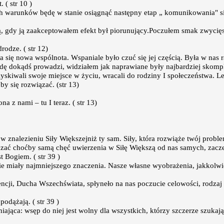
( str 10 )
h warunków będę w stanie osiągnąć następny etap „ komunikowania" si
ilą, gdy ją zaakceptowałem efekt był piorunujący.Poczułem smak zwyci
rodze. ( str 12)
a się nowa wspólnota. Wspaniale było czuć się jej częścią. Była w nas
awdę dokądś prowadzi, widziałem jak naprawiane były najbardziej skomp
skiwali swoje miejsce w życiu, wracali do rodziny I społeczeństwa. Le
by się rozwiązać. (str 13)
na z nami – tu I teraz. ( str 13)
 znalezieniu Siły Większejniż ty sam. Siły, która rozwiąże twój problem
azać choćby samą chęć uwierzenia w Siłę Większą od nas samych, zacze
st Bogiem. ( str 39 )
ie miały najmniejszego znaczenia. Nasze własne wyobrażenia, jakkolwi
gencji, Ducha Wszechświata, spłyneło na nas poczucie celowości, rodz
odążają. ( str 39 )
iająca: wsęp do niej jest wolny dla wszystkich, którzy szczerze szuk