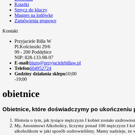
Książki
Smycz do kluczy
Magnes na lodówkę
Zamówienia grupowe
Kontakt
Przyjaciele Billa W
Pl.Kościuszki 29/6
99 - 200 Poddębice
NIP: 828-133-98-97
E-mail:
biuro@przyjacielebillaw.pl
Telefon
604952724
Godziny działania sklepu
10;00
-19;00
obietnice
Obietnice, które doświadczymy po ukończeniu
Historia o tym, jak tysiące mężczyzn I kobiet zostało uzdrowion
My, Anonimowi Alkoholicy, liczymy ponad 100 mężczyzn I kobie
alkoholikom w jaki sposób ozdrowieliśmy. Mamy nadzieje, że 