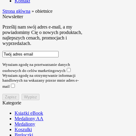
Kontakt
Strona główna
»
obietnice
Newsletter
Prześlij nam swój adres e-mail, a my
powiadomimy Cię o nowych produktach,
najlepszych cenach, promocjach i
wyprzedażach.
Wyrażam zgodę na przetwarzanie danych
osobowych do celów marketingowych
Wyrażam zgodę na otrzymywanie informacji
handlowych na wskazany przeze mnie adres e-
mail
Kategorie
Książki eBook
Medaliony AA
Medaliony
Koszulki
Breloczki