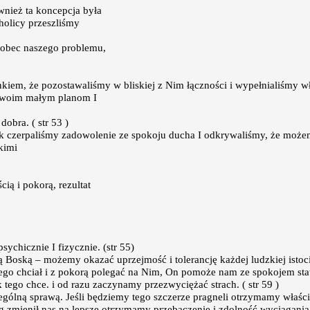
ównież ta koncepcja była
holicy przeszliśmy
 wobec naszego problemu,
iem, że pozostawaliśmy w bliskiej z Nim łączności i wypełnialiśmy wł
 swoim małym planom I
obra. ( str 53 )
jak czerpaliśmy zadowolenie ze spokoju ducha I odkrywaliśmy, że moż
kimi
cią i pokorą, rezultat
chicznie I fizycznie. (str 55)
Boską – możemy okazać uprzejmość i tolerancję każdej ludzkiej istocie.
tego chciał i z pokorą polegać na Nim, On pomoże nam ze spokojem staw
 tego chce. i od razu zaczynamy przezwyciężać strach. ( str 59 )
lną sprawą. Jeśli będziemy tego szczerze pragneli otrzymamy właściw
óg zmienił nas na lepsze otrzymamy przebaczenie i zdolność wyciągania 