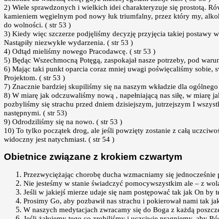
2) Wiele sprawdzonych i wielkich idei charakteryzuje się prostotą. R
kamieniem węgielnym pod nowy łuk triumfalny, przez który my, alko
do wolności. ( str 53 )
3) Kiedy więc szczerze podjęliśmy decyzję przyjęcia takiej postawy
Nastąpiły niezwykłe wydarzenia. ( str 53 )
4) Odtąd mieliśmy nowego Pracodawcę. ( str 53 )
5) Będąc Wszechmocną Potęgą, zaspokajał nasze potrzeby, pod warunk
6) Mając taki punkt oparcia coraz mniej uwagi poświęcaliśmy sobie,
Projektom. ( str 53 )
7) Znacznie bardziej skupiliśmy się na naszym wkładzie dla ogólnego d
8) W miarę jak odczuwaliśmy nową , napełniającą nas siłę, w miarę 
pozbyliśmy się strachu przed dniem dzisiejszym, jutrzejszym I wszyst
następnymi. ( str 53)
9) Odrodziliśmy się na nowo. ( str 53 )
10) To tylko początek drog, ale jeśli powzięty zostanie z całą uczciwoś
widoczny jest natychmiast. ( str 54 )
Obietnice związane z krokiem czwartym
Przezwyciężając chorobę ducha wzmacniamy się jednocześnie psy
Nie jesteśmy w stanie świadczyć pomocywszystkim ale – z wolą 
Jeśli w jakiejś mierze udaje się nam postępować tak jak On by 
Prosimy Go, aby pozbawił nas strachu i pokierował nami tak jak
W naszych medytacjach zwracamy się do Boga z każdą poszczegó
Jeśli żałujemy tego,co zrobiliśmy i uczciwie pragniemy, aby B