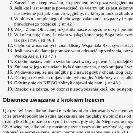
Zaczeliśmy akceptować to, co przedtem było poza zasięgiem na
Jeśli ktoś jest w stanie powiedzieć, że wierzy lub że jest skł
nastawienie jest jak kamień węgielny, na którym można zbudow
W obliczu kompletnego duchowego załamania, rozpaczy i zupełn
prawdziwego pożądku. ( str 42 )
Wizja Ziemi Obiecanej rozjaśniła nasze zmęczone oczy i podnio
W końcu pojęliśmy, że wiara w jakąś koncepcję Boga była częśc
tak jak i my. ( str 46 )
Głęboko w nas samych znależliśmy Wspaniała Rzeczywistość. Bo 
Jeśli nasza deklaracja pomoże wam odrzucić uprzedzenia, pozwo
Wielką Aleją. ( str 47 )
Z takim nastawieniem świadomości wiary z pewnością nadejdzie.
Zmiana w jego uczuciach była dramatyczna, przekonująca I wzru
Wydawało się, że nie mógłby pić nawet gdyby chciał. Bóg przyw
Dla tego człowieka objawienie było nagłe. Niektórzy z nas, alk
Gdyśmy się do NIEGO zbliżyli objawił się nam. ( str 48 )
Rzadko się zdarza, by doznał niepowodzenia ktoś, kto postępuj
Obietnice związane z krokiem trzecim
1) a) że byliśmy alkoholikami niezdolnymi do kierowania własnym ż
b) że prawdopodobnie żadna ludzka siła nie mogłaby uwolnić nas od 
c) że tylko Bóg może to uczynić i uczyni, gdy się do Niego zwrócimy. 
02) A więc my, alkoholicy musimy przede wszystkim wyzbyć się ego
dokonać za wszelką cenę, gdyż inaczej egoizm zabije nas. ( str 53 )