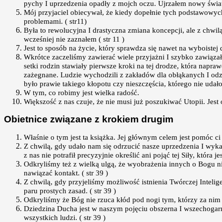
pychy I uprzedzenia opadły z mojch oczu. Ujrzałem nowy świat. 
Mój przyjaciel obiecywał, że kiedy dopełnie tych podstawowyc
problemami. ( str11)
Była to rewolucyjna I drastyczna zmiana koncepcji, ale z chw
wcześniej nie zaznałem ( str 11 )
Jest to sposób na życie, który sprawdza się nawet na wyboistej d
Wkrótce zaczeliśmy zawierać wiele przyjażni I szybko zawiązał
setki rodzin stawiały pierwsze kroki na tej drodze, która napr
zażegnane. Ludzie wychodzili z zakładów dla obłąkanych I odzy
było prawie takiego kłopotu czy nieszczęścia, którego nie udało
W tym, co robimy jest wielka radość.
Większość z nas czuje, że nie musi już poszukiwać Utopii. Jest o
Obietnice związane z krokiem drugim
Właśnie o tym jest ta książka. Jej głównym celem jest pomóc ci w
Z chwilą, gdy udało nam się odrzucić nasze uprzedzenia I wyk
z nas nie potrafił precyzyjnie określić ani pojąć tej Siły, która je
Odkryliśmy też z wielką ulgą, że wyobrażenia innych o Bogu n
nawiązać kontakt. ( str 39 )
Z chwilą, gdy przyjeliśmy możliwość istnienia Twórczej Inteli
paru prostych zasad. ( str 39 )
Odkryliśmy że Bóg nie rzuca kłód pod nogi tym, którzy za nim p
Dziedzina Ducha jest w naszym pojęciu obszerna I wszechogarn
wszystkich ludzi. ( str 39 )