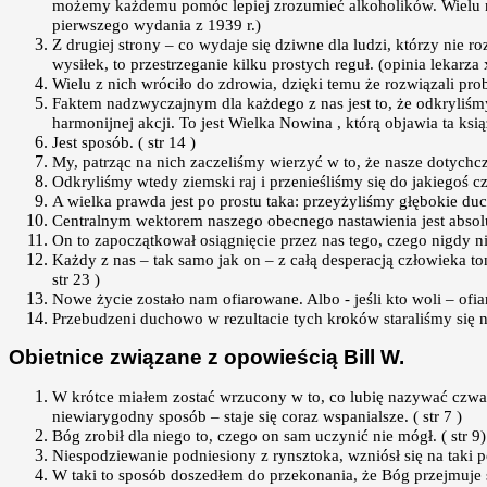
możemy każdemu pomóc lepiej zrozumieć alkoholików. Wielu nie
pierwszego wydania z 1939 r.)
Z drugiej strony – co wydaje się dziwne dla ludzi, którzy nie
wysiłek, to przestrzeganie kilku prostych reguł. (opinia lekarza 
Wielu z nich wróciło do zdrowia, dzięki temu że rozwiązali pro
Faktem nadzwyczajnym dla każdego z nas jest to, że odkryliśm
harmonijnej akcji. To jest Wielka Nowina , którą objawia ta ks
Jest sposób. ( str 14 )
My, patrząc na nich zaczeliśmy wierzyć w to, że nasze dotychcz
Odkryliśmy wtedy ziemski raj i przenieśliśmy się do jakiegoś cz
A wielka prawda jest po prostu taka: przeyżyliśmy głębokie duc
Centralnym wektorem naszego obecnego nastawienia jest absolut
On to zapoczątkował osiągnięcie przez nas tego, czego nigdy ni
Każdy z nas – tak samo jak on – z całą desperacją człowieka t
str 23 )
Nowe życie zostało nam ofiarowane. Albo - jeśli kto woli – ofi
Przebudzeni duchowo w rezultacie tych kroków staraliśmy się n
Obietnice związane z opowieścią Bill W.
W krótce miałem zostać wrzucony w to, co lubię nazywać czwar
niewiarygodny sposób – staje się coraz wspanialsze. ( str 7 )
Bóg zrobił dla niego to, czego on sam uczynić nie mógł. ( str 9)
Niespodziewanie podniesiony z rynsztoka, wzniósł się na taki po
W taki to sposób doszedłem do przekonania, że Bóg przejmuje s