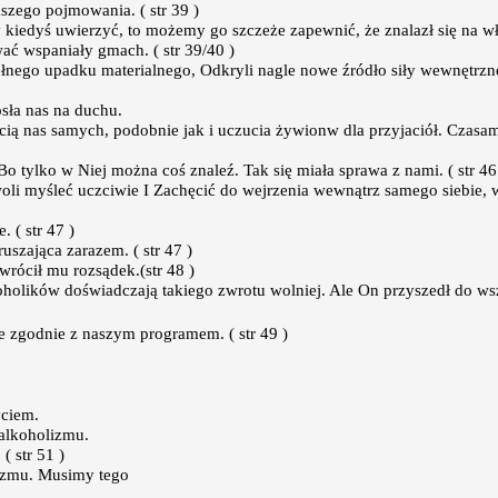
szego pojmowania. ( str 39 )
onny kiedyś uwierzyć, to możemy go szczeże zapewnić, że znalazł się na 
ać wspaniały gmach. ( str 39/40 )
ego upadku materialnego, Odkryli nagle nowe źródło siły wewnętrznej,
sła nas na duchu.
ią nas samych, podobnie jak i uczucia żywionw dla przyjaciół. Czasam
tylko w Niej można coś znaleź. Tak się miała sprawa z nami. ( str 46
li myśleć uczciwie I Zachęcić do wejrzenia wewnątrz samego siebie, w
 ( str 47 )
szająca zarazem. ( str 47 )
rócił mu rozsądek.(str 48 )
oholików doświadczają takiego zwrotu wolniej. Ale On przyszedł do wszy
e zgodnie z naszym programem. ( str 49 )
yciem.
alkoholizmu.
( str 51 )
izmu. Musimy tego