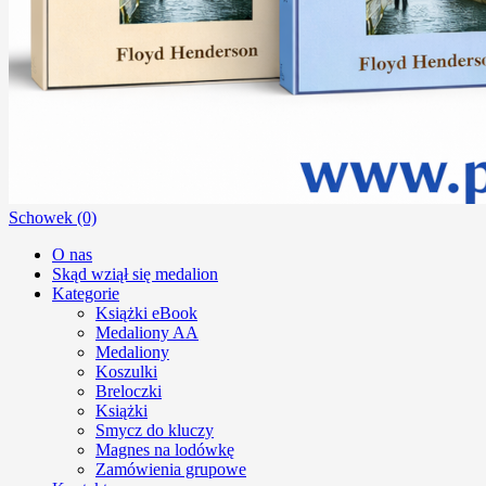
Schowek (0)
O nas
Skąd wziął się medalion
Kategorie
Książki eBook
Medaliony AA
Medaliony
Koszulki
Breloczki
Książki
Smycz do kluczy
Magnes na lodówkę
Zamówienia grupowe