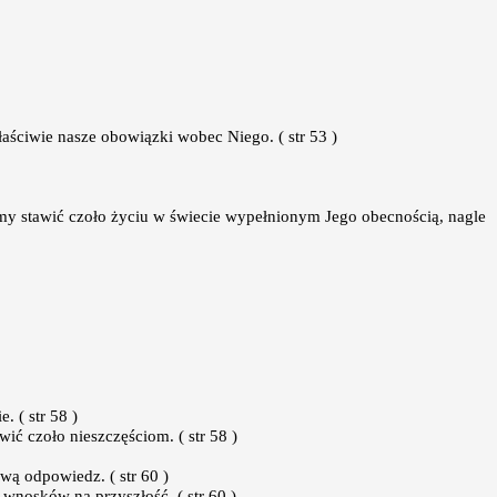
aściwie nasze obowiązki wobec Niego. ( str 53 )
emy stawić czoło życiu w świecie wypełnionym Jego obecnością, nagle
 ( str 58 )
ić czoło nieszczęściom. ( str 58 )
ą odpowiedz. ( str 60 )
wnosków na przyszłość. ( str 60 )