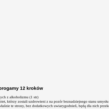
 progamy 12 kroków
ych z alkoholizmu (1 str)
t, którzy zostali uzdrowieni z na pozór beznadziejnego stanu umysłu 
właśnie te strony, bez dodatkowych uwiarygodnień, będą dla nich prz