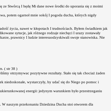
ę ze Stwórcą I będę Mi dane nowe środki do uporania się z moimi
ęswa, potem ogarnoł mnie sokój I pogoda ducha, których nigdy
 radość życia, nawet w kłopotach I trudnościach. Byłem świadkiem jak
likowane sytucje, jak różnego rodzaje niechęci I urazy zostawały
karze, prawnicy I ludzie interesuodzyskiwali swoje stanowiska. Nie
. ( str 38 )
liśmy otrzymywac pozytywne rezultaty. Stało się tak chociaż żaden
ek niedoskonałe, wystarczyły, by udać się do Niego po pomoc i
aj ukierunkowanej energii: jedynym warunkiem było przestrzeganiu
ają. W naszym przekonaniu Dziedzina Ducha stoi otworem dla