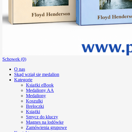
Schowek (0)
O nas
Skąd wziął się medalion
Kategorie
Książki eBook
Medaliony AA
Medaliony
Koszulki
Breloczki
Książki
Smycz do kluczy
Magnes na lodówkę
Zamówienia grupowe