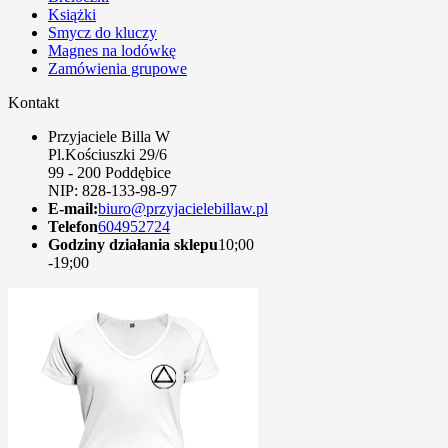
Książki
Smycz do kluczy
Magnes na lodówkę
Zamówienia grupowe
Kontakt
Przyjaciele Billa W
Pl.Kościuszki 29/6
99 - 200 Poddębice
NIP: 828-133-98-97
E-mail:
biuro@przyjacielebillaw.pl
Telefon
604952724
Godziny działania sklepu
10;00
-19;00