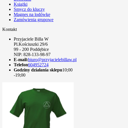
Książki
Smycz do kluczy
Magnes na lodówkę
Zamówienia grupowe
Kontakt
Przyjaciele Billa W
Pl.Kościuszki 29/6
99 - 200 Poddębice
NIP: 828-133-98-97
E-mail:
biuro@przyjacielebillaw.pl
Telefon
604952724
Godziny działania sklepu
10;00
-19;00