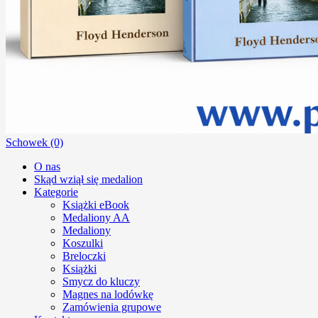
Schowek (0)
O nas
Skąd wziął się medalion
Kategorie
Książki eBook
Medaliony AA
Medaliony
Koszulki
Breloczki
Książki
Smycz do kluczy
Magnes na lodówkę
Zamówienia grupowe