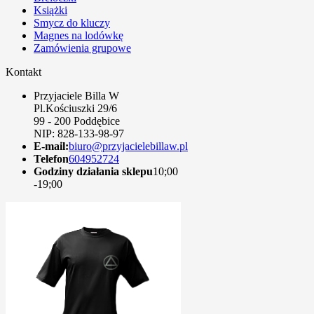
Książki
Smycz do kluczy
Magnes na lodówkę
Zamówienia grupowe
Kontakt
Przyjaciele Billa W
Pl.Kościuszki 29/6
99 - 200 Poddębice
NIP: 828-133-98-97
E-mail:
biuro@przyjacielebillaw.pl
Telefon
604952724
Godziny działania sklepu
10;00
-19;00