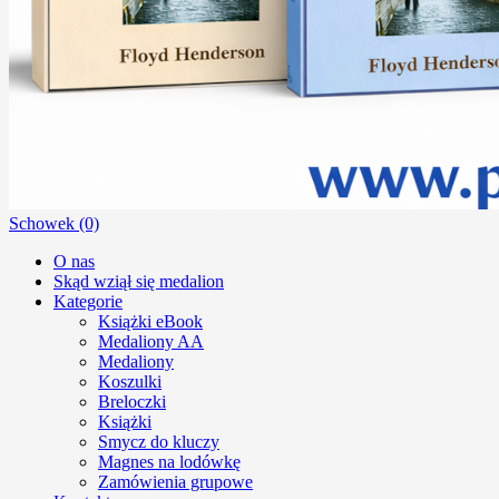
Schowek (0)
O nas
Skąd wziął się medalion
Kategorie
Książki eBook
Medaliony AA
Medaliony
Koszulki
Breloczki
Książki
Smycz do kluczy
Magnes na lodówkę
Zamówienia grupowe